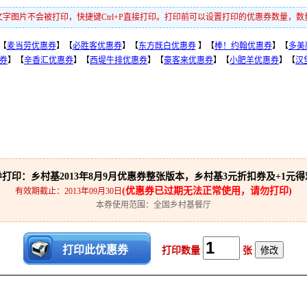
字图片不会被打印，快捷键Ctrl+P直接打印。打印前可以设置打印的优惠券数量，
【
麦当劳优惠券
】【
必胜客优惠券
】【
东方既白优惠券
】【
棒！约翰优惠券
】【
多美
惠券
】【
辛香汇优惠券
】【
西堤牛排优惠券
】【
豪客来优惠券
】【
小肥羊优惠券
】【
汉
打印：乡村基2013年8月9月优惠券整张版本，乡村基3元折扣券及+1元
(优惠券已过期无法正常使用，请勿打印)
有效期截止：2013年09月30日
本券使用范围：全国乡村基餐厅
打印数量
张