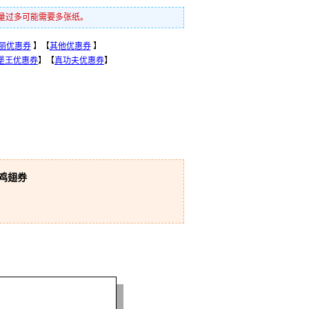
数量过多可能需要多张纸。
丽优惠券
】【
其他优惠券
】
堡王优惠券
】【
真功夫优惠券
】
得鸡翅券