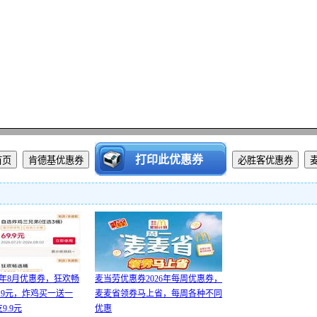
6年8月优惠券，狂欢畅
麦当劳优惠券2026年每周优惠券，
.9元，炸鸡买一送一
麦麦省领券马上省，每周各种不同
9.9元
优惠