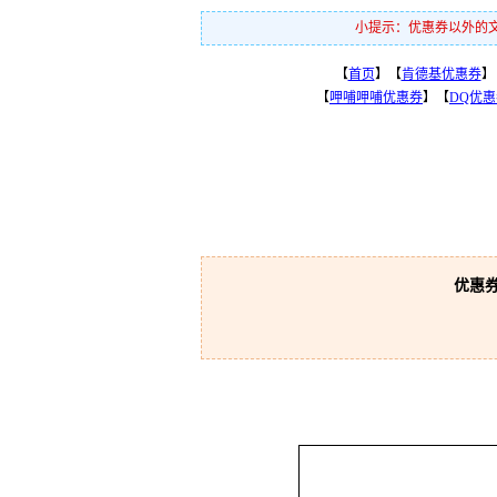
小提示：优惠券以外的文
【
首页
】【
肯德基优惠券
】
【
呷哺呷哺优惠券
】【
DQ优
优惠券