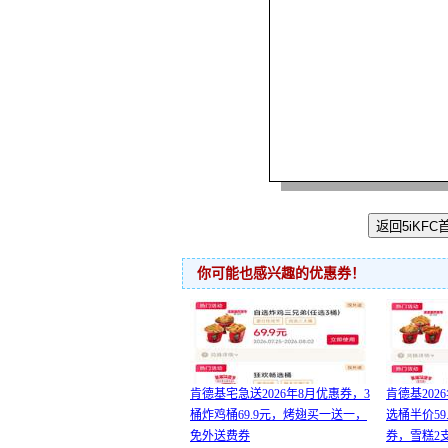
你可能也感兴趣的优惠券！
肯德基宅急送2026年8月优惠券，3
肯德基202
桶炸鸡桶69.9元，烤翅买一送一，
选桶半价59
免外送费券
券，雪糕2支