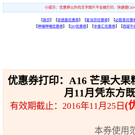
小提示：优惠券以外的文字图片不会被打印，快捷键Ctr
【
首页
】【
肯德基优惠券
】【
麦当劳优惠券
】【
必胜客优惠
【
呷哺呷哺优惠券
】【
DQ优惠券
】【
辛香汇优惠券
】【
西堤牛
优惠券打印：A16 芒果大果粒
月11月凭东方既
(
有效期截止：2016年11月25日
本券使用