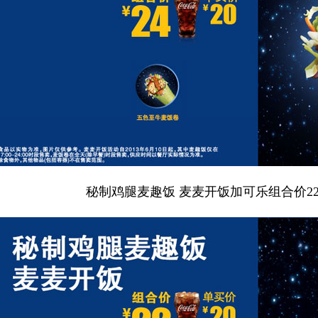
秘制鸡腿麦趣饭 麦麦开饭加可乐组合价22