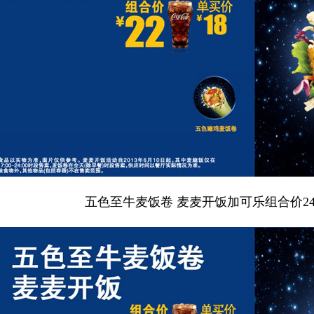
五色至牛麦饭卷 麦麦开饭加可乐组合价24