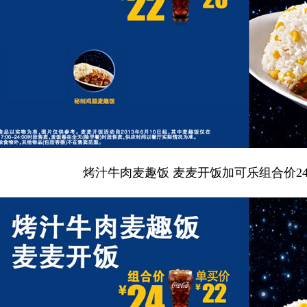
烤汁牛肉麦趣饭 麦麦开饭加可乐组合价24