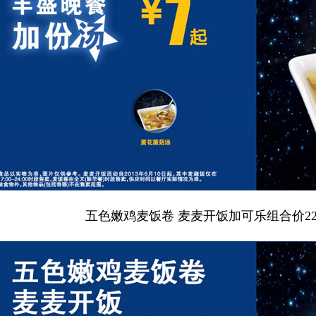
五色嫩鸡麦饭卷 麦麦开饭加可乐组合价22