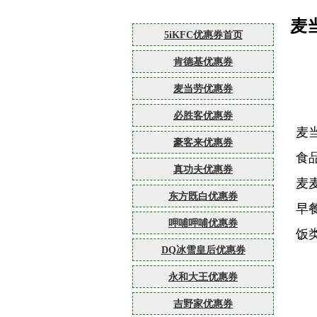
麦
5iKFC优惠券首页
肯德基优惠券
麦当劳优惠券
必胜客优惠券
麦
豪客来优惠券
食
真功夫优惠券
麦麦
东方既白优惠券
早
呷哺呷哺优惠券
饭
DQ冰雪皇后优惠券
永和大王优惠券
吉野家优惠券