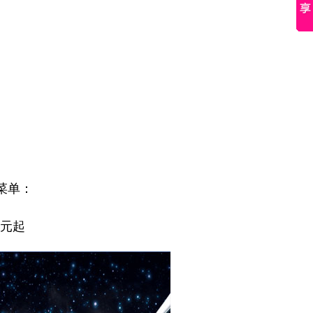
菜单：
7元起