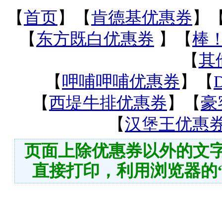
【
首页
】【
肯德基优惠券
】
【
东方既白优惠券
】【
棒
【
其
【
呷哺呷哺优惠券
】【
【
西堤牛排优惠券
】【
豪
【
汉堡王优惠
页面上除优惠券以外的文字图
直接打印，利用浏览器的