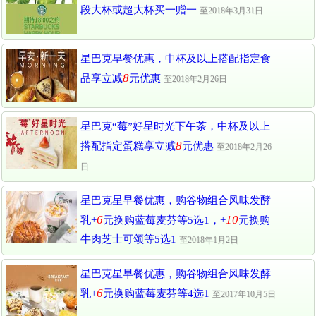
段大杯或超大杯买一赠一
至2018年3月31日
星巴克早餐优惠，中杯及以上搭配指定食
8
品享立减
元优惠
至2018年2月26日
星巴克“莓”好星时光下午茶，中杯及以上
8
搭配指定蛋糕享立减
元优惠
至2018年2月26
日
星巴克星早餐优惠，购谷物组合风味发酵
6
10
乳+
元换购蓝莓麦芬等5选1，+
元换购
牛肉芝士可颂等5选1
至2018年1月2日
星巴克星早餐优惠，购谷物组合风味发酵
6
乳+
元换购蓝莓麦芬等4选1
至2017年10月5日