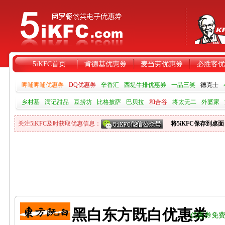
5iKFC首页
肯德基优惠券
麦当劳优惠券
必胜客优
呷哺呷哺优惠券
DQ优惠券
辛香汇
西堤牛排优惠券
一品三笑
德克士
乡村基
满记甜品
豆捞坊
比格披萨
巴贝拉
和合谷
将太无二
外婆家
关注5iKFC及时获取优惠信息：
将5iKFC保存到桌面
黑白东方既白优惠券
优惠券免费F