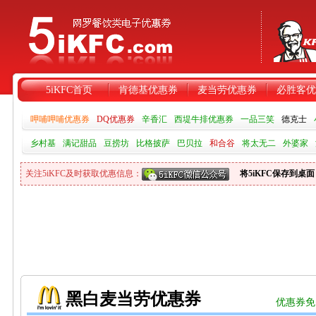
5iKFC首页
肯德基优惠券
麦当劳优惠券
必胜客优
呷哺呷哺优惠券
DQ优惠券
辛香汇
西堤牛排优惠券
一品三笑
德克士
乡村基
满记甜品
豆捞坊
比格披萨
巴贝拉
和合谷
将太无二
外婆家
关注5iKFC及时获取优惠信息：
将5iKFC保存到桌面
黑白麦当劳优惠券
优惠券免费