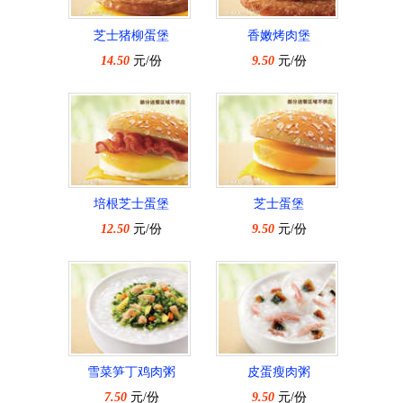
芝士猪柳蛋堡
香嫩烤肉堡
14.50
元/份
9.50
元/份
培根芝士蛋堡
芝士蛋堡
12.50
元/份
9.50
元/份
雪菜笋丁鸡肉粥
皮蛋瘦肉粥
7.50
元/份
9.50
元/份