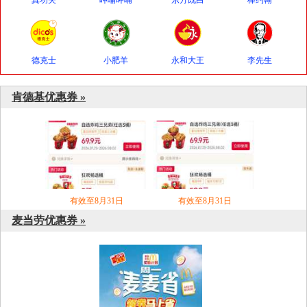
真功夫
呷哺呷哺
东方既白
棒约翰
德克士
小肥羊
永和大王
李先生
肯德基优惠券 »
有效至8月31日
有效至8月31日
麦当劳优惠券 »