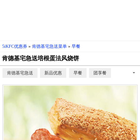
5iKFC优惠券
»
肯德基宅急送菜单
»
早餐
肯德基宅急送培根蛋法风烧饼
肯德基宅急送
新品优惠
早餐
团享餐
超值多人餐(桶餐)
K记饭桶
美味汉堡
轻松卷类
足料饭
炸鸡
缤纷小食
丰富配餐
甜品
儿童餐
缤纷饮料
夜宵