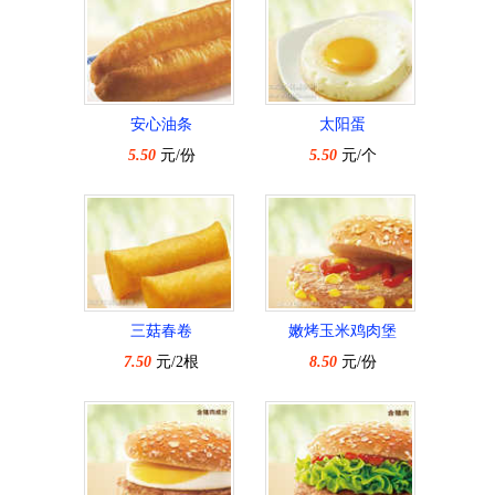
安心油条
太阳蛋
5.50
元/份
5.50
元/个
三菇春卷
嫩烤玉米鸡肉堡
7.50
元/2根
8.50
元/份