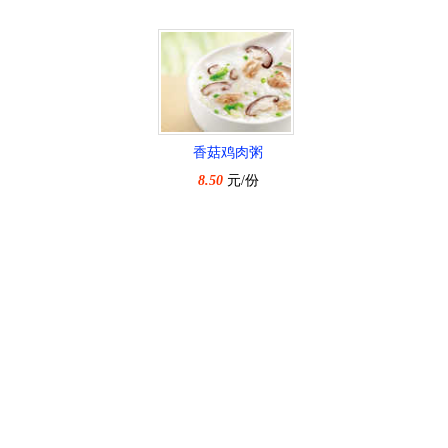
香菇鸡肉粥
8.50
元/份