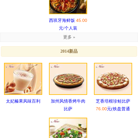
45.00
西班牙海鲜饭
元/个人装
更多 »
2014新品
太妃榛果风味百利
加州风情香烤牛肉
芝香培根珍鲑比萨
76.00
比萨
元(铁盘普通
装)