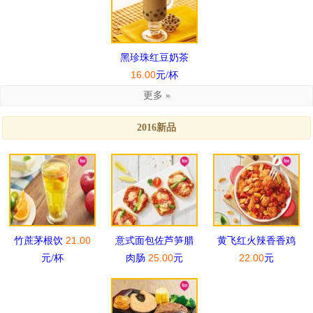
黑珍珠红豆奶茶
16.00
元/杯
更多 »
2016新品
21.00
竹蔗茅根饮
意式面包佐芦笋腊
黄飞红火辣香香鸡
25.00
22.00
元/杯
肉肠
元
元