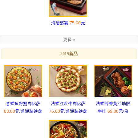
75.00
海陆盛宴
元
更多 »
2015新品
意式鱼籽蟹肉比萨
法式红烩牛肉比萨
法式芳香黄油肋眼
83.00
76.00
69.00
元/普通装铁盘
元/普通装铁盘
牛排
元/份