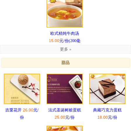
欧式精炖牛肉汤
15.00
元/份(200毫
升)
更多 »
甜品
26.00
吉栗花开
元/
法式圣诞树桩蛋糕
典藏巧克力蛋糕
25.00
18.00
份
元/份
元/份