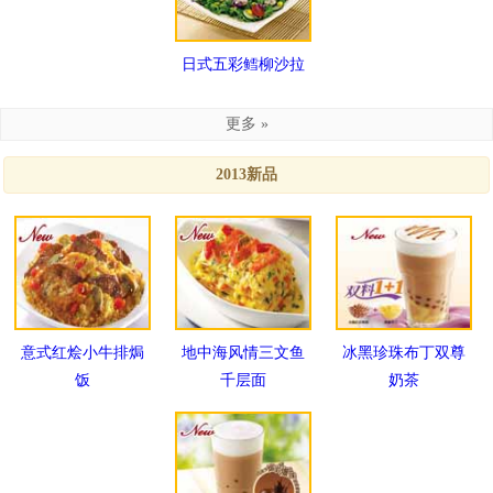
日式五彩鳕柳沙拉
更多 »
2013新品
意式红烩小牛排焗
地中海风情三文鱼
冰黑珍珠布丁双尊
饭
千层面
奶茶