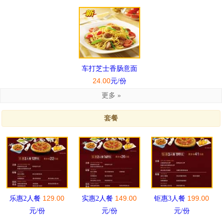
车打芝士香肠意面
24.00
元/份
更多 »
套餐
129.00
149.00
199.00
乐惠2人餐
实惠2人餐
钜惠3人餐
元/份
元/份
元/份