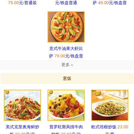
79.00
49.00
元/普通装
元/铁盘普通
萨
元/铁盘普
通装
意式牛油果大虾比
79.00
萨
元/铁盘普
通装
更多 »
意饭
23.00
美式克里奥海鲜炒
普罗旺斯风情牛肉
欧式培根炒饭