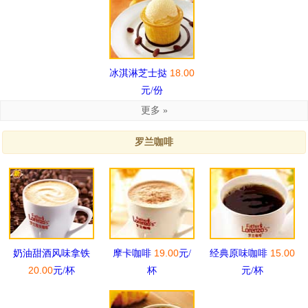
18.00
冰淇淋芝士挞
元/份
更多 »
罗兰咖啡
19.00
15.00
奶油甜酒风味拿铁
摩卡咖啡
元/
经典原味咖啡
20.00
元/杯
杯
元/杯