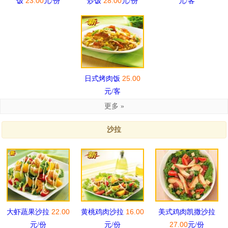
23.00
28.00
饭
元/份
炒饭
元/份
元/客
25.00
日式烤肉饭
元/客
更多 »
沙拉
22.00
16.00
大虾蔬果沙拉
黄桃鸡肉沙拉
美式鸡肉凯撒沙拉
27.00
元/份
元/份
元/份