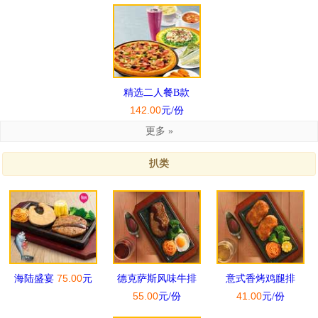
精选二人餐B款
142.00
元/份
更多 »
扒类
75.00
海陆盛宴
元
德克萨斯风味牛排
意式香烤鸡腿排
55.00
41.00
元/份
元/份