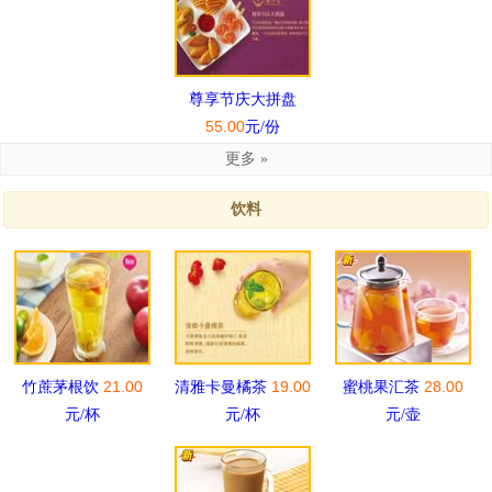
尊享节庆大拼盘
55.00
元/份
更多 »
饮料
21.00
19.00
28.00
竹蔗茅根饮
清雅卡曼橘茶
蜜桃果汇茶
元/杯
元/杯
元/壶