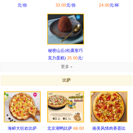
33.00
24.00
元/份
元/份
元/杯
秘密山丘(松露形巧
25.00
克力蛋糕)
元/
份
更多 »
比萨
66.00
海鲜大狂欢比萨
北京潮鸭比萨
南美风情肉香荟比