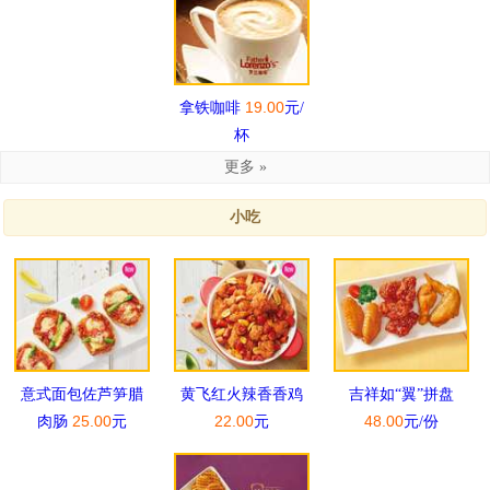
19.00
拿铁咖啡
元/
杯
更多 »
小吃
意式面包佐芦笋腊
黄飞红火辣香香鸡
吉祥如“翼”拼盘
25.00
22.00
48.00
肉肠
元
元
元/份