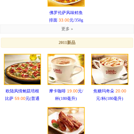
佛罗伦萨风味鳕鱼
33.00
排面
元/350g
更多 »
2011新品
19.00
20.00
欧陆风情鲍菇培根
摩卡咖啡
元/
焦糖玛奇朵
59.00
比萨
元(普通
杯(180毫升)
元/杯(180毫升)
铁盘/纯珍)