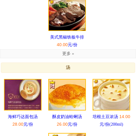
美式黑椒铁板牛排
40.00
元/份
更多 »
汤
14.00
海鲜巧达面包汤
酥皮奶油蛤蜊汤
培根土豆浓汤
28.00
26.00
元/份
元/份
元/份(200ml)