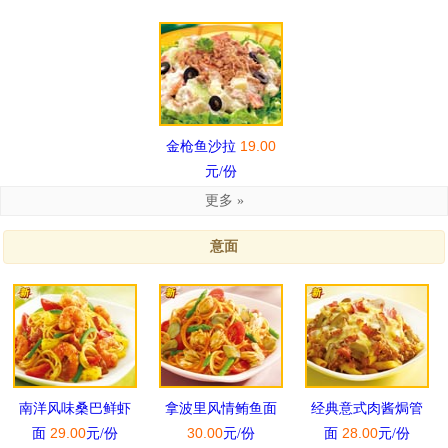
19.00
金枪鱼沙拉
元/份
更多 »
意面
南洋风味桑巴鲜虾
拿波里风情鲔鱼面
经典意式肉酱焗管
29.00
30.00
28.00
面
元/份
元/份
面
元/份