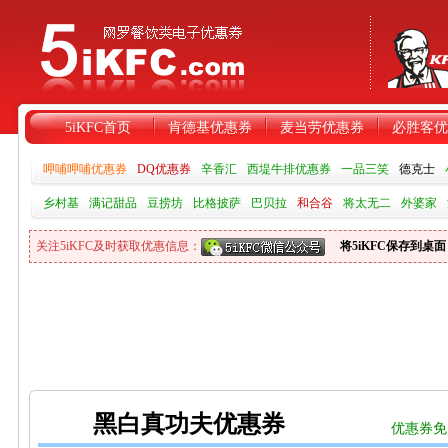
5iKFC首页
肯德基优惠券
麦当劳优惠券
必胜客优
呷哺呷哺优惠券
DQ优惠券
辛香汇
西堤牛排优惠券
一品三笑
德克士
乡村基
满记甜品
豆捞坊
比格披萨
巴贝拉
和合谷
将太无二
外婆家
关注5iKFC及时获取优惠信息：
将5iKFC保存到桌面
黑白真功夫优惠券
优惠券免费