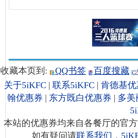
收藏本页到:
QQ书签
百度搜藏
关于5iKFC
|
联系5iKFC
|
肯德基优
翰优惠券
|
东方既白优惠券
|
多美
5
本站的优惠券均来自各餐厅的官方
如有疑问请
联系我们
，
5i