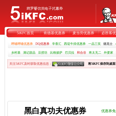
5iKFC首页
肯德基优惠券
麦当劳优惠券
必胜客优
呷哺呷哺优惠券
DQ优惠券
辛香汇
西堤牛排优惠券
一品三笑
德克士
乡村基
满记甜品
豆捞坊
比格披萨
巴贝拉
和合谷
将太无二
外婆家
关注5iKFC及时获取优惠信息：
将5iKFC保存到桌面
黑白真功夫优惠券
优惠券免费