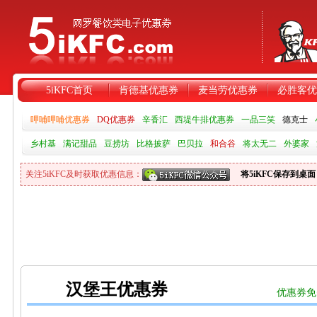
5iKFC首页
肯德基优惠券
麦当劳优惠券
必胜客优
呷哺呷哺优惠券
DQ优惠券
辛香汇
西堤牛排优惠券
一品三笑
德克士
乡村基
满记甜品
豆捞坊
比格披萨
巴贝拉
和合谷
将太无二
外婆家
关注5iKFC及时获取优惠信息：
将5iKFC保存到桌面
汉堡王优惠券
优惠券免费