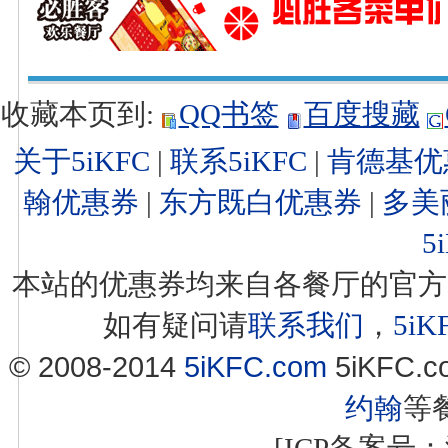
收藏本页到:
QQ书签
百度搜藏
关于5iKFC
|
联系5iKFC
|
肯德基优
翰优惠券
|
东方既白优惠券
|
多美
5
本站的优惠券均来自各餐厅的官方
如有疑问请
联系我们
，
5i
© 2008-2014
5iKFC.com
5iKFC
约翰
等
[ICP备案号：浙