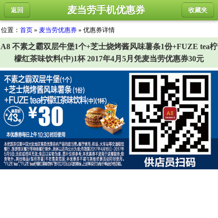
麦当劳手机优惠券
返回
收藏夹
位置：
首页
»
麦当劳优惠券
» 优惠券详情
A8 不素之霸双层牛堡1个+芝士烧烤酱风味薯条1份+FUZE tea柠
檬红茶味饮料(中)1杯 2017年4月5月凭麦当劳优惠券30元