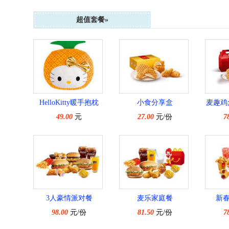
超值套餐»
HelloKitty暖手抱枕
小食分享盒
麦趣鸡
49.00
元
27.00
元/份
7
3人豪情派对餐
麦乐家庭餐
新
98.00
元/份
81.50
元/份
7