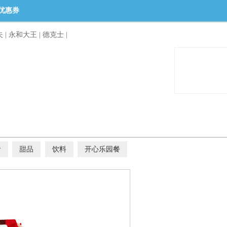
优惠券
夫
|
永和大王
|
德克士
|
食
甜品
饮料
开心乐园餐