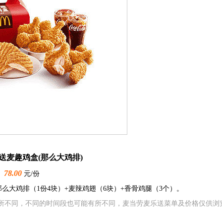
送麦趣鸡盒(那么大鸡排)
78.00
元/份
那么大鸡排（1份4块）+麦辣鸡翅（6块）+香骨鸡腿（3个）。
所不同，不同的时间段也可能有所不同，麦当劳麦乐送菜单及价格仅供浏