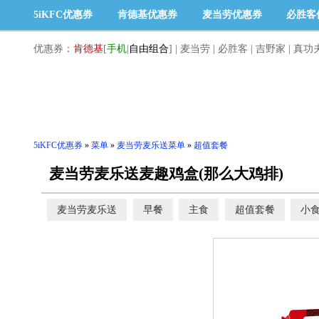
5iKFC优惠券
肯德基优惠券
麦当劳优惠券
必胜客
优惠券：
肯德基
[
手机
|
自由组合
]
|
麦当劳
|
必胜客
|
吉野家
|
真功
5iKFC优惠券
»
菜单
»
麦当劳麦乐送菜单
»
超值套餐
麦当劳麦乐送麦趣鸡盒(那么大鸡排)
麦当劳麦乐送
早餐
主食
超值套餐
小