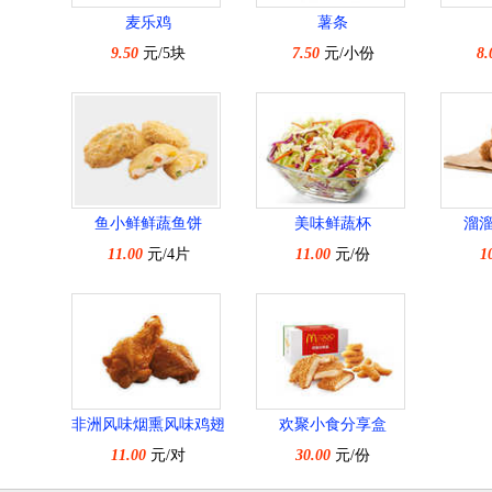
麦乐鸡
薯条
9.50
元/5块
7.50
元/小份
8.
鱼小鲜鲜蔬鱼饼
美味鲜蔬杯
溜
11.00
元/4片
11.00
元/份
1
非洲风味烟熏风味鸡翅
欢聚小食分享盒
11.00
元/对
30.00
元/份