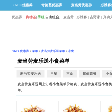
5iKFC优惠券
肯德基优惠券
麦当劳优惠券
必胜客
优惠券：
肯德基
[
手机
|
自由组合
]
|
麦当劳
|
必胜客
|
吉野家
|
真功
5iKFC优惠券
»
菜单
»
麦当劳麦乐送菜单
»
小食
麦当劳麦乐送小食菜单
麦当劳麦乐送
早餐
主食
超值套餐
小
麦当劳麦乐送网上订餐小食菜单价格表，麦当劳麦乐送小食类
单。