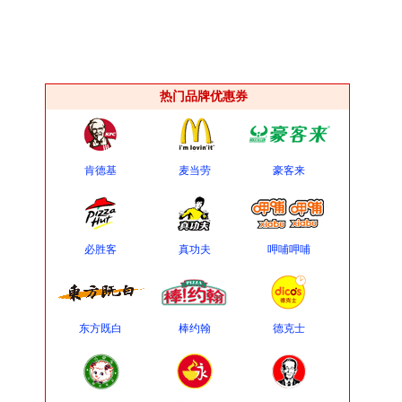
热门品牌优惠券
肯德基
麦当劳
豪客来
必胜客
真功夫
呷哺呷哺
东方既白
棒约翰
德克士