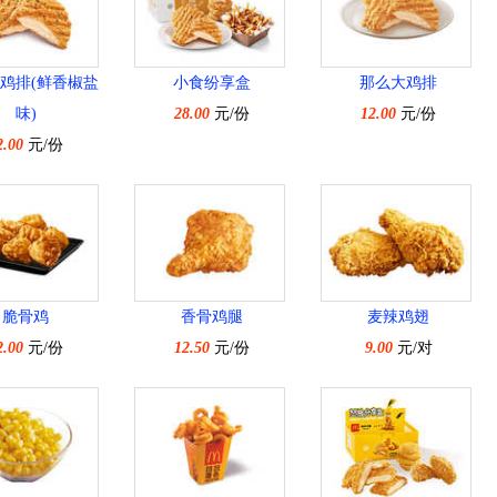
鸡排(鲜香椒盐
小食纷享盒
那么大鸡排
味)
28.00
元/份
12.00
元/份
2.00
元/份
脆骨鸡
香骨鸡腿
麦辣鸡翅
2.00
元/份
12.50
元/份
9.00
元/对