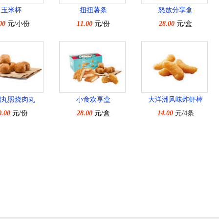
玉米杯
扭扭薯条
怒放分享盒
00
元/小份
11.00
元/份
28.00
元/盒
溜丸照烧肉丸
小食欢享盒
大洋洲风味炸虾棒
0.00
元/份
28.00
元/盒
14.00
元/4条