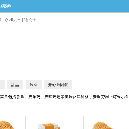
优惠券
夫
|
永和大王
|
德克士
|
食
甜品
饮料
开心乐园餐
菜单包括薯条、麦乐鸡、麦辣鸡翅等美味及其价格，麦当劳网上订餐小食