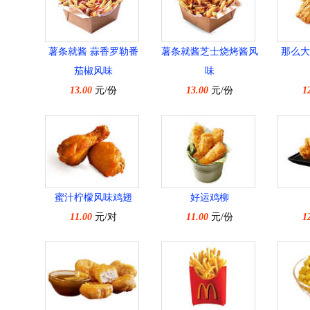
薯条就酱 蒜香罗勒番
薯条就酱芝士烧烤酱风
那么大
茄椒风味
味
13.00
元/份
13.00
元/份
1
蜜汁柠檬风味鸡翅
好运鸡柳
11.00
元/对
11.00
元/份
1