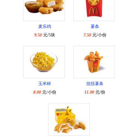
麦乐鸡
薯条
9.50
元/5块
7.50
元/小份
玉米杯
扭扭薯条
8.00
元/小份
11.00
元/份