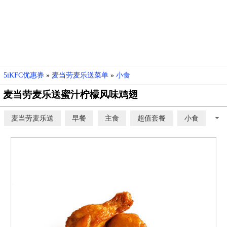
5iKFC优惠券
»
麦当劳麦乐送菜单
»
小食
麦当劳麦乐送蜜汁柠檬风味鸡翅
麦当劳麦乐送
早餐
主食
超值套餐
小食
甜品
饮料
开心乐园餐