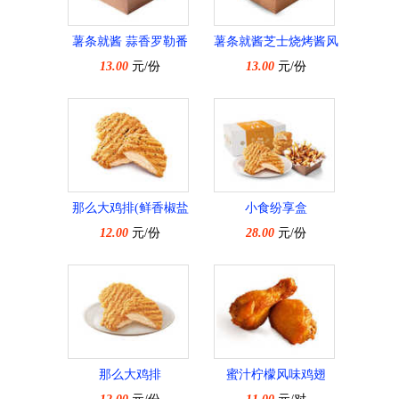
薯条就酱 蒜香罗勒番
薯条就酱芝士烧烤酱风
13.00
茄椒风味
元/份
13.00
味
元/份
那么大鸡排(鲜香椒盐
小食纷享盒
12.00
味)
元/份
28.00
元/份
那么大鸡排
蜜汁柠檬风味鸡翅