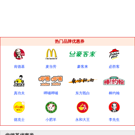
热门品牌优惠券
肯德基
麦当劳
豪客来
必胜客
真功夫
呷哺呷哺
东方既白
棒约翰
德克士
小肥羊
永和大王
李先生