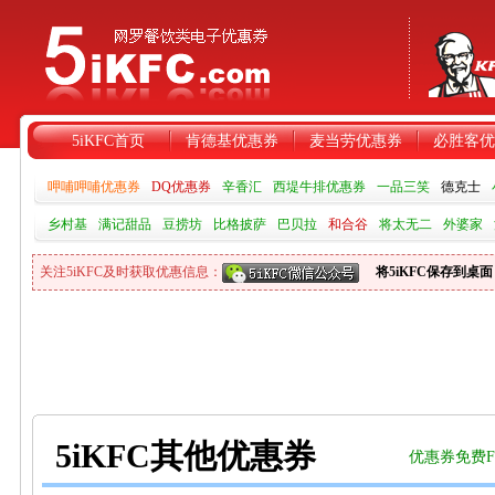
5iKFC首页
肯德基优惠券
麦当劳优惠券
必胜客优
呷哺呷哺优惠券
DQ优惠券
辛香汇
西堤牛排优惠券
一品三笑
德克士
乡村基
满记甜品
豆捞坊
比格披萨
巴贝拉
和合谷
将太无二
外婆家
关注5iKFC及时获取优惠信息：
将5iKFC保存到桌面
5iKFC其他优惠券
优惠券免费Fl