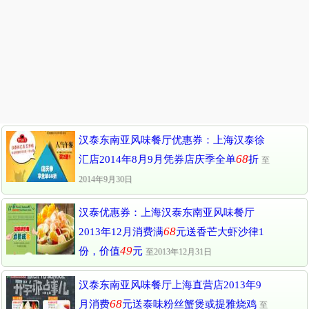
汉泰东南亚风味餐厅优惠券：上海汉泰徐
68
汇店2014年8月9月凭券店庆季全单
折
至
2014年9月30日
汉泰优惠券：上海汉泰东南亚风味餐厅
68
2013年12月消费满
元送香芒大虾沙律1
49
份，价值
元
至2013年12月31日
汉泰东南亚风味餐厅上海直营店2013年9
68
月消费
元送泰味粉丝蟹煲或提雅烧鸡
至