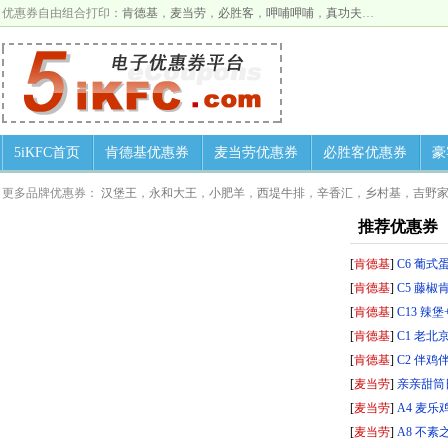
优惠券自由组合打印：
肯德基
，
麦当劳
，
必胜客
，
呷哺呷哺
，
真功夫
…
5iKFC首页
肯德基优惠券
麦当劳优惠券
必胜客优惠券
豪
更多品牌优惠券：
汉堡王
，
永和大王
，
小肥羊
，
西堤牛排
，
辛香汇
，
乡村基
，
吉野
推荐优惠券
[
肯德基
]
C6 葡式蛋
[
肯德基
]
C5 藤椒
[
肯德基
]
C13 辣堡
[
肯德基
]
C1 老北
[
肯德基
]
C2 伴鸡伴
[
麦当劳
]
亲亲甜筒
[
麦当劳
]
A4 麦乐
[
麦当劳
]
A8 不素