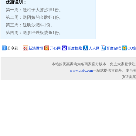
优惠说明：
第一周：送柚子大虾沙律1份。
第二周：送阿娘的金牌虾1份。
第三周：送叻沙肥牛1份。
第四周：送参巴铁板烧鱼1份。
分享到：
新浪微博
开心网
百度搜藏
人人网
百度贴吧
QQ
本站的优惠券均为各商家官方版本，免去大家登录注册寻找
www.5ikfc.com
一站式提供肯德基、麦当
[ICP备案