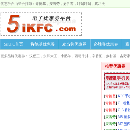
优惠券自由组合打印：
肯德基
，
麦当劳
，
必胜客
，
呷哺呷哺
，
真功夫
…
5iKFC首页
肯德基优惠券
麦当劳优惠券
必胜客优惠券
豪
更多品牌优惠券：
汉堡王
，
永和大王
，
小肥羊
，
西堤牛排
，
辛香汇
，
乡村基
，
吉野
推荐优惠券
[
肯德基
]
KFC
[
肯德基
]
C1 老
[
肯德基
]
C13 香
[
麦当劳
]
M5 薯
[
麦当劳
]
M7 墨