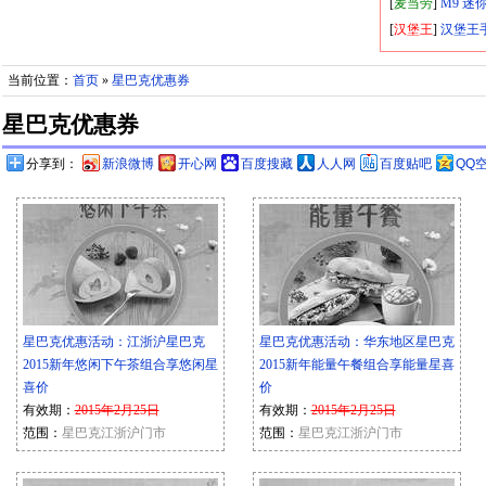
[
麦当劳
]
M9 迷
[
汉堡王
]
汉堡王
当前位置：
首页
»
星巴克优惠券
星巴克优惠券
分享到：
新浪微博
开心网
百度搜藏
人人网
百度贴吧
QQ
星巴克优惠活动：江浙沪星巴克
星巴克优惠活动：华东地区星巴克
2015新年悠闲下午茶组合享悠闲星
2015新年能量午餐组合享能量星喜
喜价
价
有效期：
2015年2月25日
有效期：
2015年2月25日
范围：
星巴克江浙沪门市
范围：
星巴克江浙沪门市