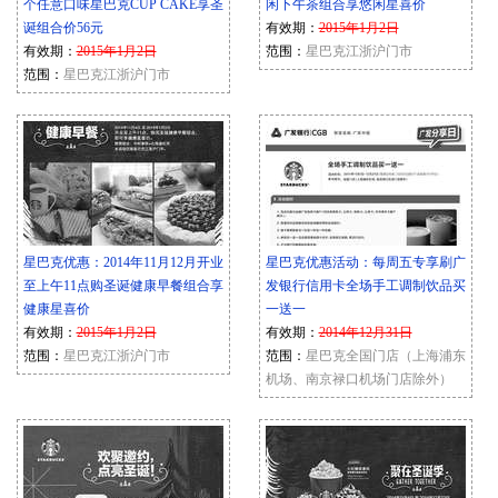
个任意口味星巴克CUP CAKE享圣
闲下午茶组合享悠闲星喜价
诞组合价56元
有效期：
2015年1月2日
有效期：
2015年1月2日
范围：
星巴克江浙沪门市
范围：
星巴克江浙沪门市
星巴克优惠：2014年11月12月开业
星巴克优惠活动：每周五专享刷广
至上午11点购圣诞健康早餐组合享
发银行信用卡全场手工调制饮品买
健康星喜价
一送一
有效期：
2015年1月2日
有效期：
2014年12月31日
范围：
星巴克江浙沪门市
范围：
星巴克全国门店（上海浦东
机场、南京禄口机场门店除外）