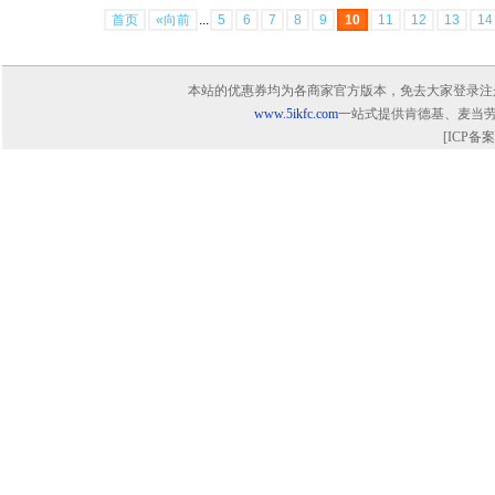
首页
«向前
...
5
6
7
8
9
10
11
12
13
14
本站的优惠券均为各商家官方版本，免去大家登录注册寻找
www.5ikfc.com
一站式提供肯德基、麦当
[ICP备案