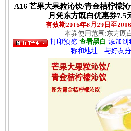
A16 芒果大果粒沁饮/青金桔柠檬沁饮 
月凭东方既白优惠券7.5元
有效期2016年8月29日至201
本券使用范围:东方既
打印预览
查看黑白
添加到
称和地址，与好友