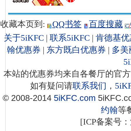
收藏本页到:
QQ书签
百度搜藏
关于5iKFC
|
联系5iKFC
|
肯德基优
翰优惠券
|
东方既白优惠券
|
多美
5
本站的优惠券均来自各餐厅的官方
如有疑问请
联系我们
，
5i
© 2008-2014
5iKFC.com
5iKFC
约翰
等
[ICP备案号：浙