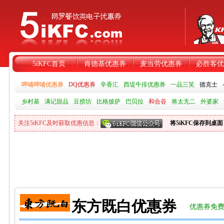
5iKFC首页
肯德基优惠券
麦当劳优惠券
必胜客优
呷哺呷哺优惠券
DQ优惠券
辛香汇
西堤牛排优惠券
一品三笑
德克士
乡村基
满记甜品
豆捞坊
比格披萨
巴贝拉
和合谷
将太无二
外婆家
关注5iKFC及时获取优惠信息：
将5iKFC保存到桌面
东方既白优惠券
优惠券免费F