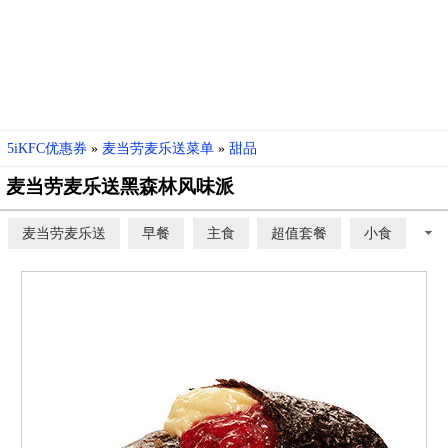
5iKFC优惠券
»
麦当劳麦乐送菜单
»
甜品
麦当劳麦乐送黑森林风味派
麦当劳麦乐送
早餐
主食
超值套餐
小食
甜品
饮料
开心乐园餐