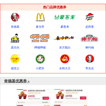
热门品牌优惠券
肯德基
麦当劳
豪客来
必胜客
真功夫
呷哺呷哺
东方既白
棒约翰
德克士
小肥羊
永和大王
李先生
肯德基优惠券 »