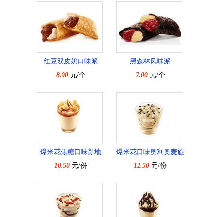
红豆双皮奶口味派
黑森林风味派
8.00
元/个
7.00
元/个
爆米花焦糖口味新地
爆米花口味奥利奥麦旋
10.50
元/份
12.50
风
元/份