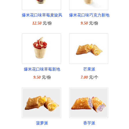
爆米花口味草莓麦旋风
爆米花口味巧克力新地
12.50
元/份
9.50
元/份
爆米花口味草莓新地
芒果派
9.50
元/份
7.00
元/个
菠萝派
香芋派