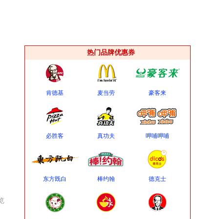
热门品牌优惠券
肯德基
麦当劳
豪客来
必胜客
真功夫
呷哺呷哺
东方既白
棒约翰
德克士
览