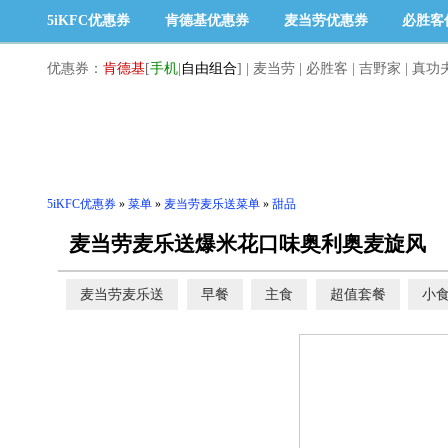
5iKFC优惠券
肯德基优惠券
麦当劳优惠券
必胜客
优惠券：
肯德基
[
手机
|
自由组合
]
|
麦当劳
|
必胜客
|
吉野家
|
真功
5iKFC优惠券
»
菜单
»
麦当劳麦乐送菜单
»
甜品
麦当劳麦乐送爆米花口味奥利奥麦旋风
麦当劳麦乐送
早餐
主食
超值套餐
小