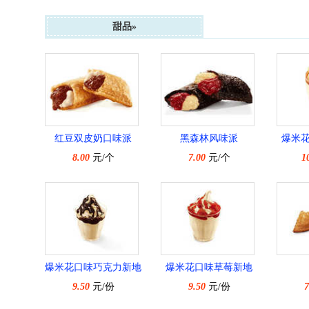
甜品»
红豆双皮奶口味派
黑森林风味派
爆米
8.00
元/个
7.00
元/个
1
爆米花口味巧克力新地
爆米花口味草莓新地
9.50
元/份
9.50
元/份
7