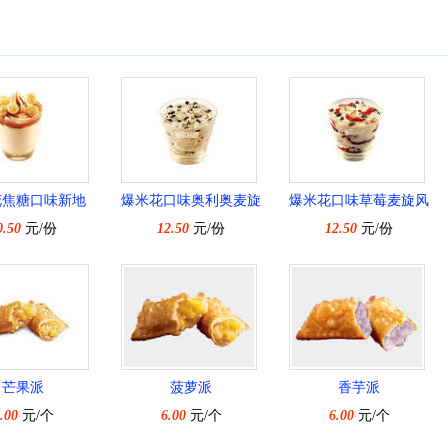
花焦糖口味新地
爆米花口味奥利奥麦旋
爆米花口味草莓麦旋风
0.50
元/份
12.50
风
元/份
12.50
元/份
芒果派
菠萝派
香芋派
.00
元/个
6.00
元/个
6.00
元/个