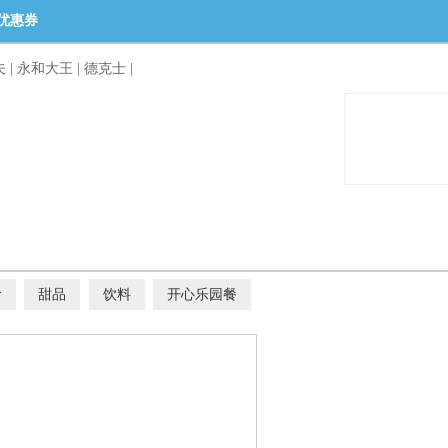
优惠券
夫
|
永和大王
|
德克士
|
食
甜品
饮料
开心乐园餐